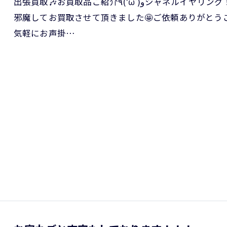
出張買取🎶お買取品ご紹介٩('ω')وシャネルイヤリング！皆様おはようございます♪先日出張買取でお
邪魔してお買取させて頂きました🤩ご依頼ありがとう
気軽にお声掛…