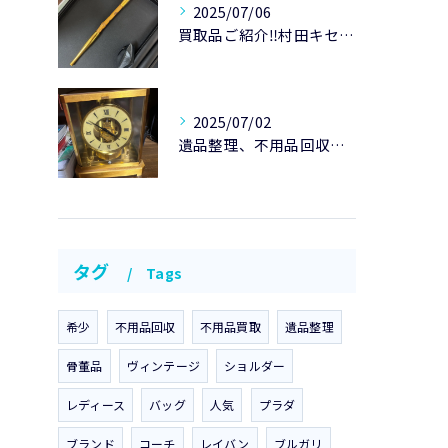
2025/07/06
買取品ご紹介‼️村田キセルK20です😃
2025/07/02
遺品整理、不用品回収のご紹介です。
タグ
Tags
希少
不用品回収
不用品買取
遺品整理
骨董品
ヴィンテージ
ショルダー
レディース
バッグ
人気
プラダ
ブランド
コーチ
レイバン
ブルガリ