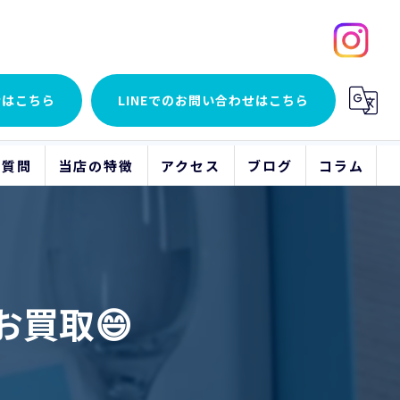
せはこちら
LINEでの
お問い合わせはこちら
る質問
当店の特徴
アクセス
ブログ
コラム
貴金属
アクセサリー
買取😄
時計
ブランド品
骨董品