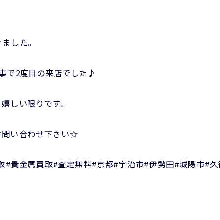
きました。
事で2度目の来店でした♪
て嬉しい限りです。
お問い合わせ下さい☆
取#貴金属買取#査定無料#京都#宇治市#伊勢田#城陽市#