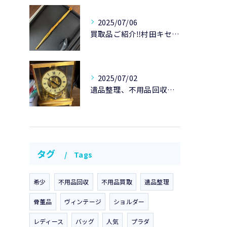
2025/07/06
買取品ご紹介‼️村田キセルK20です😃
2025/07/02
遺品整理、不用品回収のご紹介です。
タグ
Tags
希少
不用品回収
不用品買取
遺品整理
骨董品
ヴィンテージ
ショルダー
レディース
バッグ
人気
プラダ