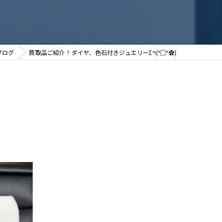
ブログ
買取品ご紹介！ダイヤ、色石付きジュエリーΣ੧(❛□❛✿)