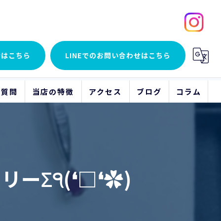
せはこちら
LINEでの
お問い合わせはこちら
る質問
当店の特徴
アクセス
ブログ
コラム
貴金属
アクセサリー
Σ੧(❛□❛✿)
時計
ブランド品
骨董品