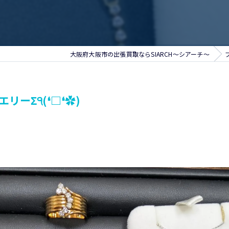
大阪府大阪市の出張買取ならSIARCH～シアーチ～
ーΣ੧(❛□❛✿)