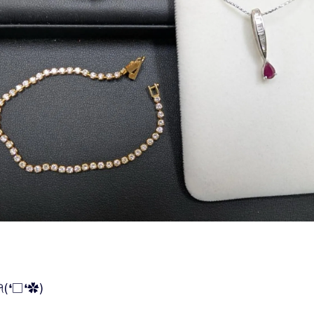
❛□❛✿)