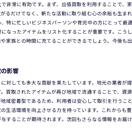
上で非常に有効です。まず、出張買取を利用することで、
時間と労力を節約する出張買取のシステム
広がるだけでなく、新たな活動に取り組む心の余裕も生ま
豊中市の生活を変える出張買取の効果
め、特に忙しいビジネスパーソンや育児中の方にとって最
出張買取がもたらす生活のスマート化
要になったアイテムをリスト化することが重要です。こう
味や家族との時間に充てることができるでしょう。今後も
忙しい日々を支える出張買取のサポート
出張買取で効率的な生活を手に入れる
豊中市で出張買取を利用することで得られる安心感
取の影響
信頼できる出張買取の選び方
安心して利用できる出張買取のプロセス
ィに対しても多大な貢献を果たしています。地元の業者が
す。買取されたアイテムが再び地域で流通することで、資
専門家による査定で得られる安心感
が地域密着型であるため、利用者は安心して取引を行うこ
出張買取が提供する安心な取引環境
域の生活環境を向上させる力を持っています。これからも豊
不安を解消する出張買取のサポート
寄与することが期待されます。次回もさらなる情報をお届
豊中市で信頼できる出張買取の実績