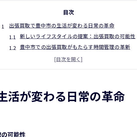
目次
出張買取で豊中市の生活が変わる日常の革命
新しいライフスタイルの提案：出張買取の可能性
豊中市での出張買取がもたらす時間管理の革新
家庭と仕事のバランスを整える出張買取の仕組み
豊中市民が選ぶべき理由：出張買取の実効性
便利さを最大限に活かす出張買取の活用法
豊中市のコミュニティに及ぼす出張買取の影響
生活が変わる日常の革命
豊中市での出張買取が実現する時間の節約法
毎日の忙しさを軽減する出張買取の役割
自宅で完結する出張買取のプロセスとは
時間を有効に使うための出張買取の活用法
取の可能性