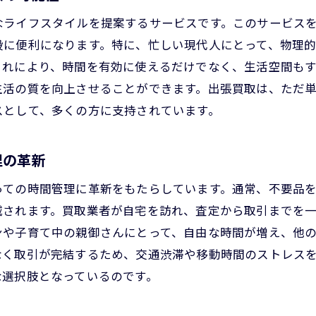
出張買取が時間の節約に寄与する理由
なライフスタイルを提案するサービスです。このサービス
スケジュールに合わせた柔軟な出張買取
段に便利になります。特に、忙しい現代人にとって、物理
出張買取で生まれる新しい時間の使い方
これにより、時間を有効に使えるだけでなく、生活空間も
生活の質を向上させることができます。出張買取は、ただ
出張買取が豊中市の交通問題を解決する理由
スとして、多くの方に支持されています。
交通渋滞を避ける出張買取の利点
公共交通機関の遅延を回避する出張買取
理の革新
豊中市特有の交通事情に対応する出張買取
環境にも優しい出張買取の取り組み
っての時間管理に革新をもたらしています。通常、不要品
減されます。買取業者が自宅を訪れ、査定から取引までを
移動時間をゼロにする出張買取の魅力
ンや子育て中の親御さんにとって、自由な時間が増え、他
出張買取がもたらす交通問題への影響
なく取引が完結するため、交通渋滞や移動時間のストレス
豊中市での出張買取がもたらす生活空間の新提案
な選択肢となっているのです。
不用品を整理して生まれる新しい生活空間
出張買取で実現する理想の住環境