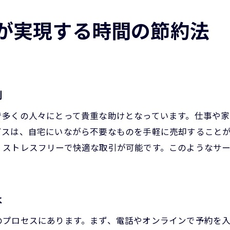
出張買取が豊中市の住民に与える心のゆとり
精神的な余裕を生む出張買取の効果
が実現する時間の節約法
ストレスを軽減する出張買取の役割
心のゆとりを作る出張買取の活用法
出張買取で実現する心地よい生活
出張買取がもたらす精神的な安心感
割
心の健康を促進する出張買取の影響
で多くの人々にとって貴重な助けとなっています。仕事や家
ビスは、自宅にいながら不要なものを手軽に売却すること
、ストレスフリーで快適な取引が可能です。このようなサ
は
のプロセスにあります。まず、電話やオンラインで予約を