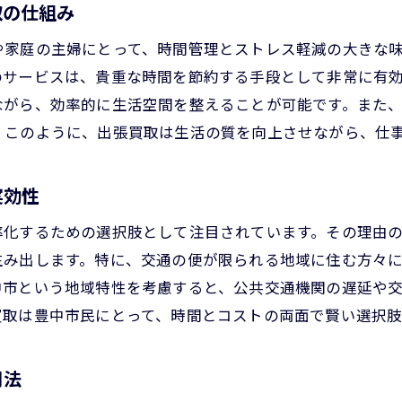
取の仕組み
自宅がもっと快適になる出張買取のすすめ
や家庭の主婦にとって、時間管理とストレス軽減の大きな
スペースの有効活用を促進する出張買取
のサービスは、貴重な時間を節約する手段として非常に有
出張買取で実現する居住空間の最適化
ながら、効率的に生活空間を整えることが可能です。また
おしゃれで機能的な空間作りに役立つ出張買取
。このように、出張買取は生活の質を向上させながら、仕
忙しい豊中市民が選ぶ出張買取の魅力とは
時間に追われる日常を救う出張買取
実効性
豊中市民に支持される出張買取の理由
率化するための選択肢として注目されています。その理由
忙しさを気にせず利用できる出張買取
生み出します。特に、交通の便が限られる地域に住む方々
自宅で完結する便利な出張買取の魅力
中市という地域特性を考慮すると、公共交通機関の遅延や
効率的な生活スタイルを実現する出張買取
買取は豊中市民にとって、時間とコストの両面で賢い選択
出張買取が提供する快適なライフスタイル
出張買取が豊中市での生活を効率化する理由
用法
出張買取で実現する効率的な生活設計