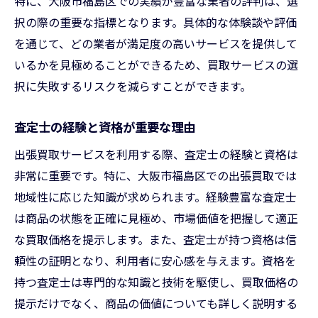
特に、大阪市福島区での実績が豊富な業者の評判は、選
択の際の重要な指標となります。具体的な体験談や評価
地元市場の相場を把握する重要性
を通じて、どの業者が満足度の高いサービスを提供して
不必要なトラブルを避けるための準備
いるかを見極めることができるため、買取サービスの選
買取契約時に注意すべきポイント
択に失敗するリスクを減らすことができます。
買取対象となる商品の確認方法
福島区特有の市場動向を理解する
査定士の経験と資格が重要な理由
安全な取引を行うための自己防衛策
出張買取サービスを利用する際、査定士の経験と資格は
大阪市福島区の出張買取で高評価を得ている業
非常に重要です。特に、大阪市福島区での出張買取では
者の特徴
地域性に応じた知識が求められます。経験豊富な査定士
高評価業者に共通するサービスの質
は商品の状態を正確に見極め、市場価値を把握して適正
利用者満足度を高めるための取り組み
な買取価格を提示します。また、査定士が持つ資格は信
頼性の証明となり、利用者に安心感を与えます。資格を
信頼性を判断するためのチェックポイント
持つ査定士は専門的な知識と技術を駆使し、買取価格の
多様なニーズに応える柔軟性のあるサービ
提示だけでなく、商品の価値についても詳しく説明する
ス