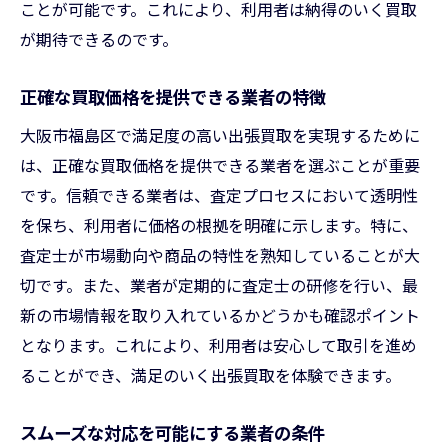
ことが可能です。これにより、利用者は納得のいく買取
透明性のある取引を行う企業方針
が期待できるのです。
安心感を提供するアフターサービス
出張買取を賢く利用するための大阪市福島区の
正確な買取価格を提供できる業者の特徴
特性
大阪市福島区で満足度の高い出張買取を実現するために
地域特性を活かした買取戦略
は、正確な買取価格を提供できる業者を選ぶことが重要
福島区に特化した買取業者の選び方
です。信頼できる業者は、査定プロセスにおいて透明性
持続可能な取引を実現する方法
を保ち、利用者に価格の根拠を明確に示します。特に、
地域資源を活用した買取サービス
査定士が市場動向や商品の特性を熟知していることが大
切です。また、業者が定期的に査定士の研修を行い、最
出張買取の効率を上げるためのヒント
新の市場情報を取り入れているかどうかも確認ポイント
取引をスムーズに進めるための市場理解
となります。これにより、利用者は安心して取引を進め
大阪市福島区で出張買取を利用するメリットと
ることができ、満足のいく出張買取を体験できます。
デメリット
地域密着のサービスを享受する利点
スムーズな対応を可能にする業者の条件