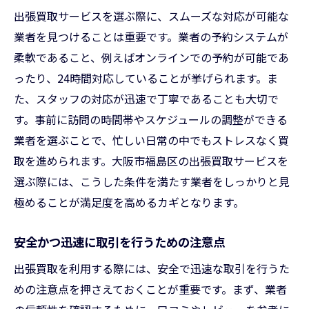
出張買取がもたらす時間的メリット
出張買取サービスを選ぶ際に、スムーズな対応が可能な
トラブルを避けるためのリスク管理
業者を見つけることは重要です。業者の予約システムが
買取業者選びにおける注意点
柔軟であること、例えばオンラインでの予約が可能であ
実際に利用した人々の声から見るデメリッ
ったり、24時間対応していることが挙げられます。ま
ト
た、スタッフの対応が迅速で丁寧であることも大切で
安心して利用するための事前情報収集
す。事前に訪問の時間帯やスケジュールの調整ができる
業者を選ぶことで、忙しい日常の中でもストレスなく買
大阪市福島区の出張買取で失敗しないための秘
取を進められます。大阪市福島区の出張買取サービスを
訣と戦略
選ぶ際には、こうした条件を満たす業者をしっかりと見
失敗しないための業者選びのポイント
極めることが満足度を高めるカギとなります。
買取取引で成功するための交渉術
失敗事例から学ぶ成功へのヒント
安全かつ迅速に取引を行うための注意点
信頼できる情報源を活用する方法
出張買取を利用する際には、安全で迅速な取引を行うた
出張買取のプロに相談するメリット
めの注意点を押さえておくことが重要です。まず、業者
地域の買取市場を理解する戦略