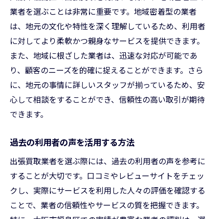
満足度を上げるための事前準備
業者を選ぶことは非常に重要です。地域密着型の業者
買取後のフォローアップがもたらす安心感
は、地元の文化や特性を深く理解しているため、利用者
成功例から得る買取のポイント
に対してより柔軟かつ親身なサービスを提供できます。
また、地域に根ざした業者は、迅速な対応が可能であ
地域特有の良い業者を選ぶコツ
り、顧客のニーズを的確に捉えることができます。さら
大阪市福島区での出張買取を成功させるための
に、地元の事情に詳しいスタッフが揃っているため、安
チェックポイント
心して相談をすることができ、信頼性の高い取引が期待
事前に確認する業者の評判と実績
できます。
買取査定の流れを把握する方法
適切な価格交渉のテクニック
過去の利用者の声を活用する方法
迅速な取引を実現するためのコツ
出張買取業者を選ぶ際には、過去の利用者の声を参考に
出張買取サービスの利用手順の確認
することが大切です。口コミやレビューサイトをチェッ
安心して利用できる契約内容のチェック
クし、実際にサービスを利用した人々の評価を確認する
出張買取を利用する際の注意点大阪市福島区の
ことで、業者の信頼性やサービスの質を把握できます。
市場を知る