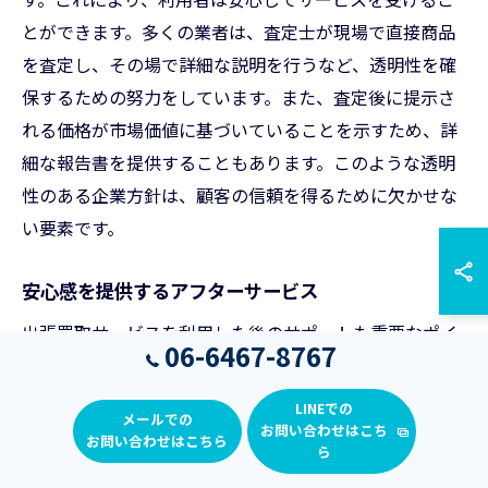
とができます。多くの業者は、査定士が現場で直接商品
を査定し、その場で詳細な説明を行うなど、透明性を確
保するための努力をしています。また、査定後に提示さ
れる価格が市場価値に基づいていることを示すため、詳
細な報告書を提供することもあります。このような透明
性のある企業方針は、顧客の信頼を得るために欠かせな
い要素です。
安心感を提供するアフターサービス
出張買取サービスを利用した後のサポートも重要なポイ
06-6467-8767
ントです。大阪市福島区の優良業者は、取引後も顧客に
安心を提供するためのアフターサービスを充実させてい
LINEでの
メールでの
ます。例えば、商品を売却後に何か問題が発生した場合
お問い合わせはこち
お問い合わせはこちら
ら
には、迅速かつ丁寧に対応する体制を整えています。さ