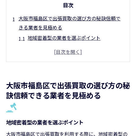
目次
大阪市福島区で出張買取の選び方の秘訣信頼で
きる業者を見極める
地域密着型の業者を選ぶポイント
過去の利用者の声を活用する方法
査定士の経験と資格が重要な理由
正確な買取価格を提供できる業者の特徴
スムーズな対応を可能にする業者の条件
大阪市福島区で出張買取の選び方の秘
安全かつ迅速に取引を行うための注意点
訣信頼できる業者を見極める
出張買取で満足度を高める秘訣大阪市福島区で
の体験談から学ぶ
利用者の生の声から学ぶ実例
地域密着型の業者を選ぶポイント
出張買取のプロセスを理解する重要性
大阪市福島区で出張買取を利用する際に、地域密着型の