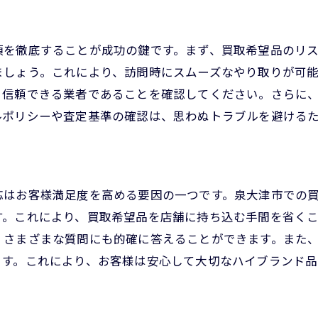
泉大津市での出張買取予約から査定までのステップ
簡単便利なオンライン予約システム
項を徹底することが成功の鍵です。まず、買取希望品のリ
予約時の注意点と確認事項
ましょう。これにより、訪問時にスムーズなやり取りが可
訪問日程のスムーズな調整方法
、信頼できる業者であることを確認してください。さらに
出張買取当日の流れと注意点
ルポリシーや査定基準の確認は、思わぬトラブルを避ける
査定結果の確認と売却手続き
アフターサービスとフォローアップ
応はお客様満足度を高める要因の一つです。泉大津市での
す。これにより、買取希望品を店舗に持ち込む手間を省く
、さまざまな質問にも的確に答えることができます。また
ます。これにより、お客様は安心して大切なハイブランド品