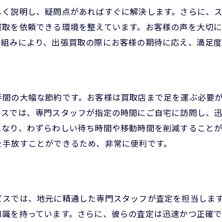
しく説明し、疑問点があればすぐに解決します。さらに、
高価なブランド品の正確な査定
買取を依頼できる環境を整えています。お客様の声を大切
買取における安心と安全の確保
り組みにより、出張買取の際にお客様の期待に応え、満足度
ストレスフリーな売却体験の提供
環境に優しいリユース促進の役割
高価買取を実現するプロの査定技術
手間の大幅な節約です。お客様は買取店まで足を運ぶ必要
最新の市場トレンドを反映した査定
ビスでは、専門スタッフが指定の時間にご自宅に訪問し、
確かなブランド知識に基づく評価
になり、わずらわしい待ち時間や移動時間を削減すること
物品の状態に応じた公正な価格設定
を手放すことができるため、非常に便利です。
迅速かつ正確な査定技術の紹介
専門家による精密な査定プロセス
高額査定を支えるデータ活用法
ビスでは、地元に精通した専門スタッフが査定を担当しま
出張買取で大切なブランド品を最適な形で手放す
知識を持っています。さらに、彼らの査定は迅速かつ正確で
思い出の品を安心して売却する方法