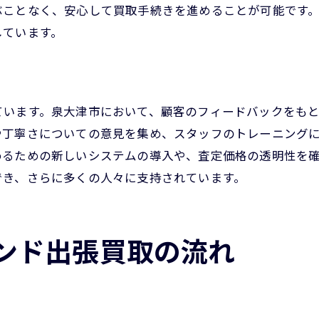
ぶことなく、安心して買取手続きを進めることが可能です
価値を最大限に引き出す買取戦略
しています。
出張買取で得られる付加価値サービス
売却後のサポートとアフターケア
ブランド品リユースのサステナビリティ
ています。泉大津市において、顧客のフィードバックをも
社会貢献につながるリユースの循環
や丁寧さについての意見を集め、スタッフのトレーニング
出張買取サービスの利用で得られる満足感
めるための新しいシステムの導入や、査定価格の透明性を
利用者のニーズに応えるカスタマイズ
でき、さらに多くの人々に支持されています。
安心できる取引環境の提供
ストレスを軽減するサービスの充実
ンド出張買取の流れ
期待を超える買取体験の実現
顧客フィードバックに基づく改善
長期的な関係構築を目指す取り組み