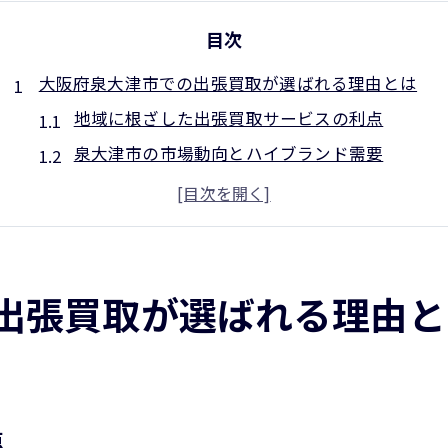
目次
大阪府泉大津市での出張買取が選ばれる理由とは
地域に根ざした出張買取サービスの利点
泉大津市の市場動向とハイブランド需要
顧客満足度を高めるための取り組み
出張買取がもたらす時間と手間の節約
地元専門スタッフによる信頼の査定
利用者の声に基づくサービス改善
出張買取が選ばれる理由と
自宅で安心ハイブランド出張買取の流れ
訪問前の事前準備と確認事項
専門スタッフによる迅速な対応
丁寧な査定プロセスの説明
点