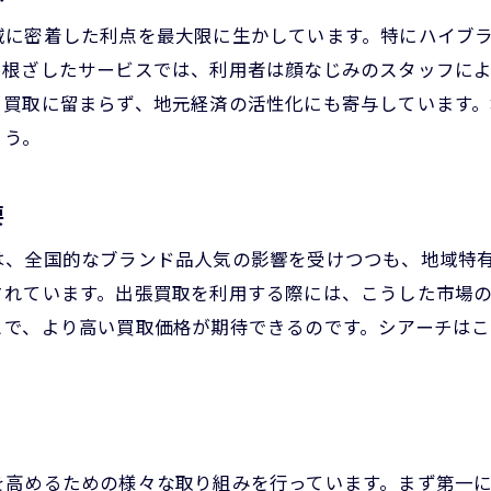
査定結果の透明性と信頼性
域に密着した利点を最大限に生かしています。特にハイブ
売却決定後のスムーズな手続き
に根ざしたサービスでは、利用者は顔なじみのスタッフに
プライバシーを守る安全な取引
る買取に留まらず、地元経済の活性化にも寄与しています
ょう。
シアーチの出張買取が提供する信頼と実績
多くの実績に裏付けられた信頼性
要
経験豊富な鑑定士による確実な査定
過去の成功事例とお客様の声
は、全国的なブランド品人気の影響を受けつつも、地域特
地域社会に貢献する企業活動
されています。出張買取を利用する際には、こうした市場
とで、より高い買取価格が期待できるのです。シアーチは
持続的なサービス向上への取り組み
安心して依頼できるサポート体制
ブランド品を手軽に売却出張買取のメリット
出張買取で実現する迅速な現金化
を高めるための様々な取り組みを行っています。まず第一
自宅にいながら買取可能な利便性