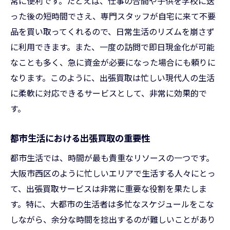
常に便利です。たとえば、仕事の合間や子供を学校に送
未来の出張買取サービスの可能性
った後の短時間でさえ、専門スタッフが自宅に来て不要
大阪市西区住民に聞く出張買取がもたらすメリ
品を買い取ってくれるので、日常生活のリズムを崩さず
ット
に利用できます。また、一度の訪問で即日現金化が可能
なことも多く、急に資金が必要になった場合にも頼りに
住民が感じるリアルな利点と効果
なります。このように、出張買取は忙しい現代人の生活
出張買取で得られる安心感と信頼
に柔軟に対応できるサービスとして、非常に効果的で
実際に利用した人々の声
す。
大阪市西区の生活に出張買取が与える影響
地域住民が注目する出張買取のポイント
都市生活における出張買取の重要性
利用者の体験談から学ぶ出張買取の魅力
都市生活では、時間が最も貴重なリソースの一つです。
出張買取で生活が変わる大阪市西区の事例紹介
大阪市西区のように忙しいエリアで生活する人々にとっ
出張買取が実現した効率的な生活
て、出張買取サービスは非常に重要な役割を果たしま
利用者が直面した課題とその解決策
す。特に、大都市の生活者は多忙なスケジュールをこな
しながら、余分な時間を捻出するのが難しいことがあり
成功した出張買取利用の実例