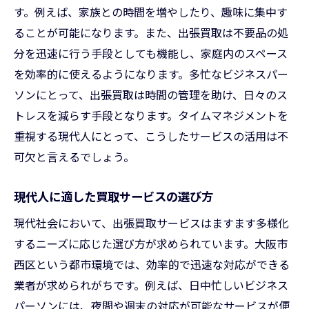
未来を見据えた出張買取の展望
す。例えば、家族との時間を増やしたり、趣味に集中す
大阪市西区が出張買取で注目される背景
ることが可能になります。また、出張買取は不要品の処
今後の出張買取市場を左右する要因
分を迅速に行う手段としても機能し、家庭内のスペース
市場動向から見る出張買取の将来性
を効率的に使えるようになります。多忙なビジネスパー
ソンにとって、出張買取は時間の管理を助け、日々のス
地域経済に影響を及ぼす出張買取の可能性
トレスを減らす手段となります。タイムマネジメントを
大阪市西区での出張買取を最大限に活用する方
重視する現代人にとって、こうしたサービスの活用は不
法
可欠と言えるでしょう。
賢く利用するためのステップバイステップ
ガイド
現代人に適した買取サービスの選び方
出張買取を効果的に使うためのテクニック
現代社会において、出張買取サービスはますます多様化
利用者が教える有効活用のコツ
するニーズに応じた選び方が求められています。大阪市
時間とコストを節約する出張買取の活用法
西区という都市環境では、効率的で迅速な対応ができる
大阪市西区でのベストプラクティス
業者が求められがちです。例えば、日中忙しいビジネス
出張買取を日常生活に取り入れるヒント
パーソンには、夜間や週末の対応が可能なサービスが便