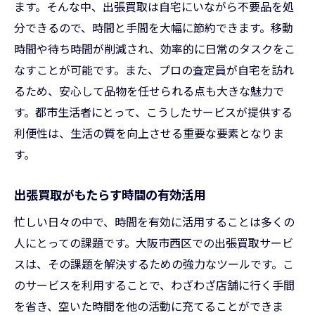
ます。そんな中、出張買取は自宅にいながら不要品を処
大阪市西区での具体的な利用事例
分できるので、時間と手間を大幅に節約できます。移動
日常生活における出張買取の活用法
時間や待ち時間が削減され、効率的に日常のタスクをこ
事例から学ぶ、出張買取で得られるもの
なすことが可能です。また、プロの査定員が自宅を訪れ
大阪市西区で出張買取を利用する際の注意点と
るため、安心して品物を任せられる点も大きな魅力で
は
す。都市生活者にとって、こうしたサービスが提供する
トラブルを避けるための事前準備
利便性は、生活の質を向上させる重要な要素となりま
安全に利用するための重要ポイント
す。
出張買取利用時に注意すべき法的事項
出張買取がもたらす時間の有効活用
大阪市西区での出張買取に関するFAQ
忙しい日々の中で、時間を有効に活用することは多くの
トラブル回避のための注意事項
人にとっての課題です。大阪市西区での出張買取サービ
安心して利用するためのガイドライン
スは、その課題を解決するための強力なツールです。こ
出張買取の未来大阪市西区での市場の可能性
のサービスを利用することで、わざわざ店舗に行く手間
市場拡大が期待される理由
を省き、空いた時間を他の活動に充てることができま