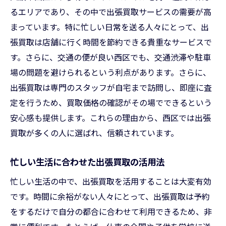
信頼できる出張買取業者の見極め方
るエリアであり、その中で出張買取サービスの需要が高
安全に出張買取を利用するためのチェック
まっています。特に忙しい日常を送る人々にとって、出
ポイント
張買取は店舗に行く時間を節約できる貴重なサービスで
高額査定を引き出すためのコツ
す。さらに、交通の便が良い西区でも、交通渋滞や駐車
利用者の口コミを参考にしたサービス選び
場の問題を避けられるという利点があります。さらに、
大阪市西区で評判の良い出張買取業者とは
出張買取は専門のスタッフが自宅まで訪問し、即座に査
定を行うため、買取価格の確認がその場でできるという
契約前に確認すべき重要事項
安心感も提供します。これらの理由から、西区では出張
出張買取の進化を支える技術大阪市西区の最新
買取が多くの人に選ばれ、信頼されています。
動向
AIとデジタルツールが変える査定プロセス
忙しい生活に合わせた出張買取の活用法
オンライン査定の利便性と信頼性
忙しい生活の中で、出張買取を活用することは大変有効
技術革新がもたらす出張買取の未来
です。時間に余裕がない人々にとって、出張買取は予約
大阪市西区で進化する買取サービスとは
をするだけで自分の都合に合わせて利用できるため、非
革新的技術で精度を増す査定方法