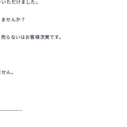
りいただけました。
りませんか？
る売らないはお客様次第です。
♪
ません。
-------------